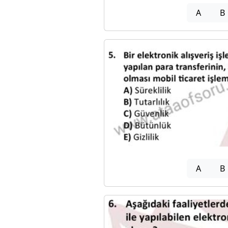
A
B
A
B