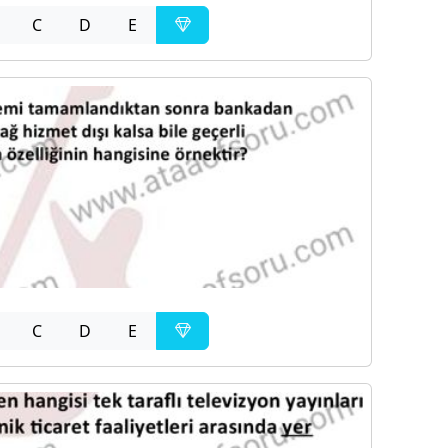
C
D
E
C
D
E