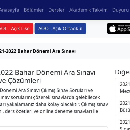
Anasayfa
Bölümler
Dersler
Akademik Takvim
Duyuru 
AÖL - Açık Lise
AÖO - Açık Ortaokul
21-2022 Bahar Dönemi Ara Sınavı
-2022 Bahar Dönemi Ara Sınavı
Diğe
 ve Çözümleri
2021
önemi Ara Sınavı Çıkmış Sınav Soruları ve
Mezu
ınav sorularını çözerek sınavlarda gelebilecek
2021
ları yakalamanız daha kolay olacaktır. Çıkmış sınav
Bütü
ı, ders özetleri ve online deneme sınavları ile
2021
Sına