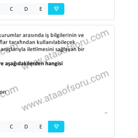
C
D
E
C
D
E