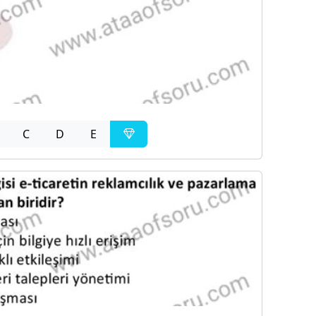
C
D
E