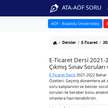
ATA-AÖF SORU
AÖF - Anadolu Üniversitesi
Anasayfa
Dersler
E-Ticaret
20
E-Ticaret Dersi 2021
Çıkmış Sınav Soruları
E-Ticaret Dersi
2021-2022 Bahar D
Özetleri. Geçmiş dönemlere ait s
soru kalıplarının ve benzer soru
soruları ile beraber konu anlatım
sınavlara hazrılanabilirsin.