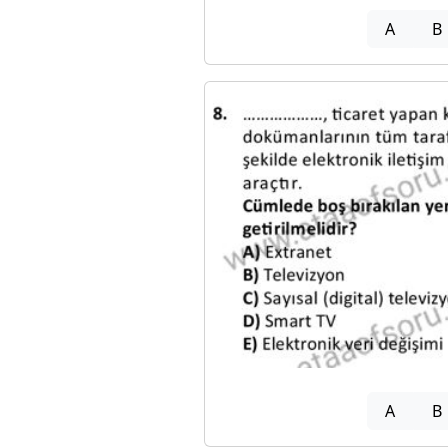
A
B
A
B