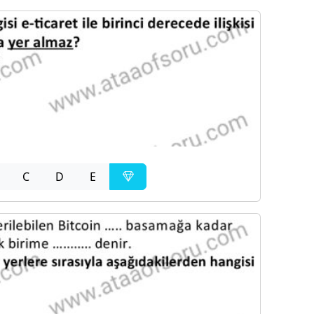
C
D
E