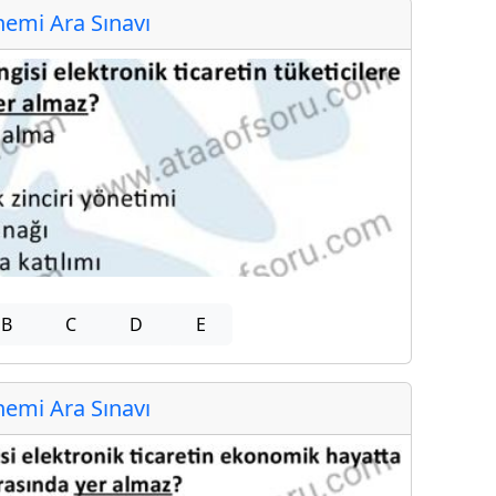
emi Ara Sınavı
B
C
D
E
emi Ara Sınavı