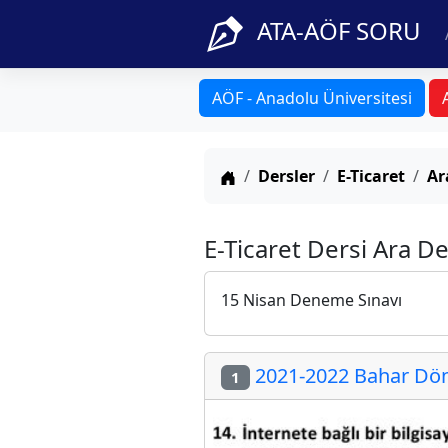
ATA-AÖF SORU
AÖF - Anadolu Üniversitesi
Anasayfa
Dersler
E-Ticaret
Ar
E-Ticaret Dersi Ara D
15 Nisan Deneme Sınavı
2021-2022 Bahar Dön
1