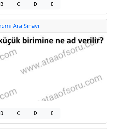
B
C
D
E
emi Ara Sınavı
B
C
D
E