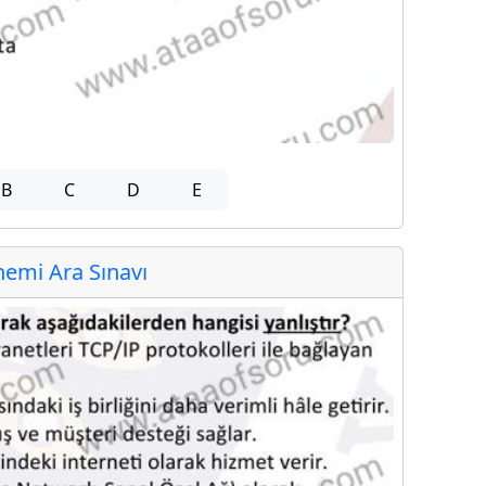
B
C
D
E
emi Ara Sınavı