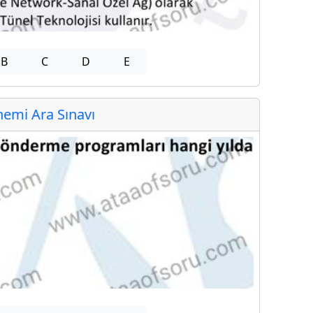
B
C
D
E
emi Ara Sınavı