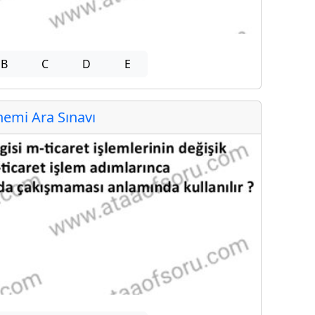
B
C
D
E
emi Ara Sınavı