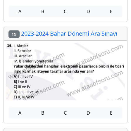
A
B
C
D
E
2023-2024 Bahar Dönemi Ara Sınavı
19
A
B
C
D
E