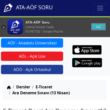
ATA-AÖF SORU
ATA-AÖF Soru
AÇ
Çıkmış Sorular Cepte
ÜCRETSİZ - Google Play'de
AÖF - Anadolu Üniversitesi
AÖL - Açık Lise
AÖO - Açık Ortaokul
Anasayfa
Dersler
E-Ticaret
Ara Deneme Sınavı (13 Nisan)