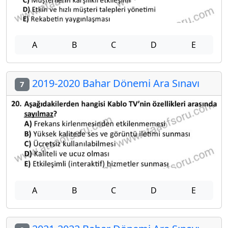
A
B
C
D
E
2019-2020 Bahar Dönemi Ara Sınavı
7
A
B
C
D
E