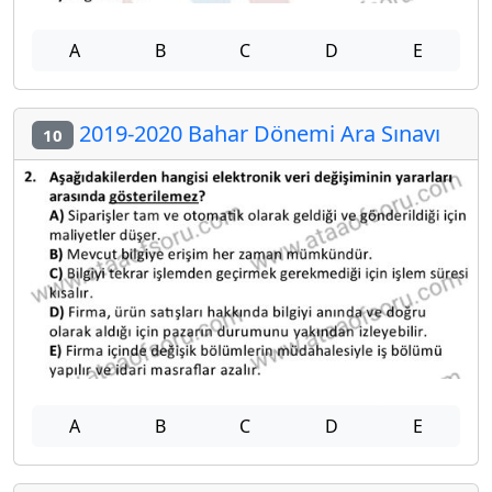
A
B
C
D
E
2019-2020 Bahar Dönemi Ara Sınavı
10
A
B
C
D
E