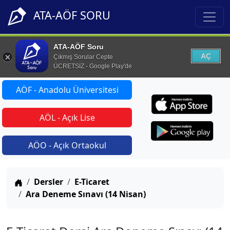
ATA-AÖF SORU
ATA-AÖF Soru
AÇ
Çıkmış Sorular Cepte
ÜCRETSİZ - Google Play'de
AÖF - Anadolu Üniversitesi
AÖL - Açık Lise
AÖO - Açık Ortaokul
Anasayfa
Dersler
E-Ticaret
Ara Deneme Sınavı (14 Nisan)