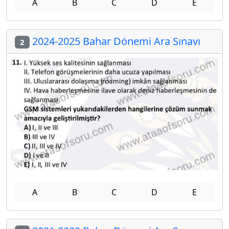
A
B
C
D
E
2024-2025 Bahar Dönemi Ara Sınavı
2
A
B
C
D
E