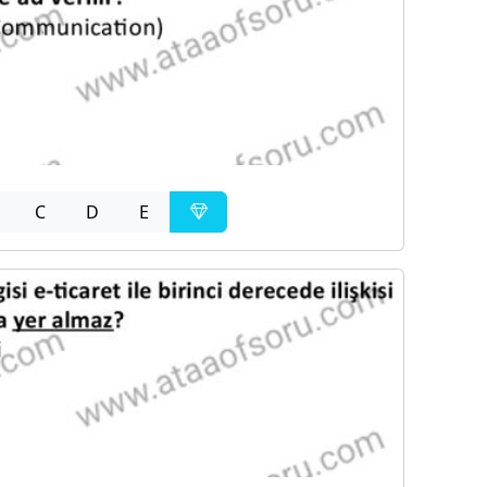
C
D
E