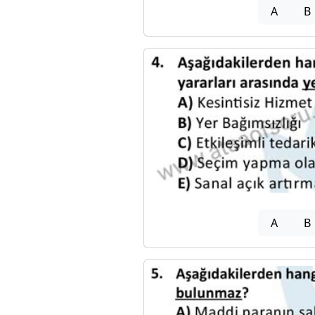
A
B
A
B