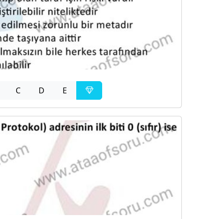
C
D
E