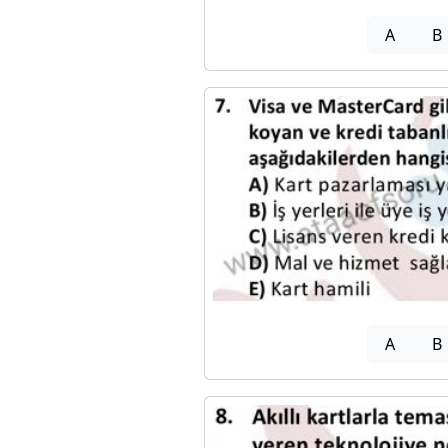
A
B
A
B