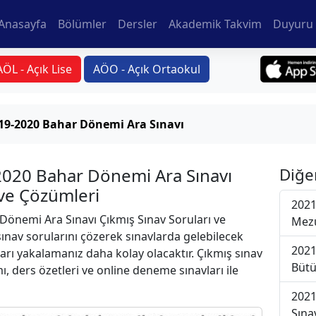
Anasayfa
Bölümler
Dersler
Akademik Takvim
Duyuru 
AÖL - Açık Lise
AÖO - Açık Ortaokul
19-2020 Bahar Dönemi Ara Sınavı
-2020 Bahar Dönemi Ara Sınavı
Diğe
 ve Çözümleri
2021
önemi Ara Sınavı Çıkmış Sınav Soruları ve
Mezu
ınav sorularını çözerek sınavlarda gelebilecek
2021
ları yakalamanız daha kolay olacaktır. Çıkmış sınav
Bütü
ı, ders özetleri ve online deneme sınavları ile
2021
Sına