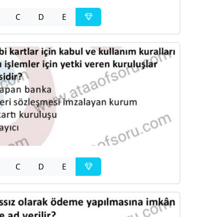
C
D
E
C
D
E