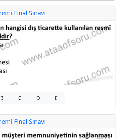
mi Final Sınavı
B
C
D
E
mi Final Sınavı