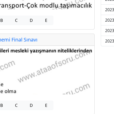
2023
2023
B
C
D
E
2023
mi Final Sınavı
2023
B
C
D
E