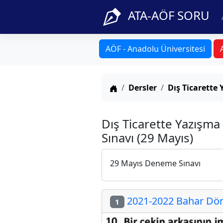
ATA-AÖF SORU
AÖF - Anadolu Üniversitesi
Anasayfa
Dersler
Dış Ticarette 
Dış Ticarette Yazışma
Sınavı (29 Mayıs)
29 Mayıs Deneme Sınavı
2021-2022 Bahar Döne
1