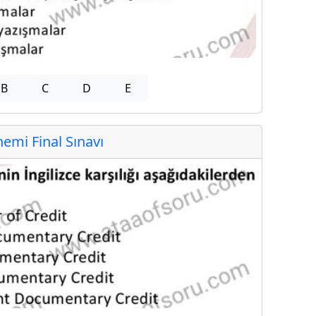
B
C
D
E
mi Final Sınavı