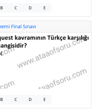
B
C
D
E
mi Final Sınavı
B
C
D
E