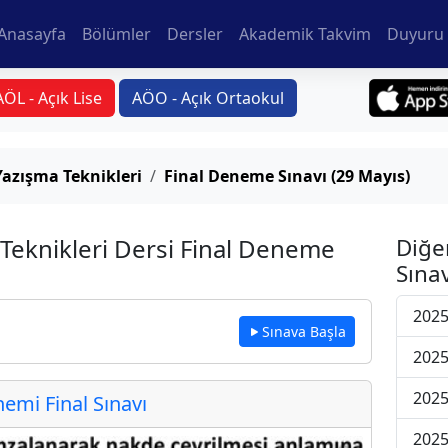
Anasayfa
Bölümler
Dersler
Akademik Takvim
Duyuru 
AÖL - Açık Lise
AÖO - Açık Ortaokul
Yazışma Teknikleri
Final Deneme Sınavı (29 Mayıs)
 Teknikleri Dersi Final Deneme
Diğe
Sınav
2025
Sınava Başla
2025
2025
mi Final Sınavı
2025