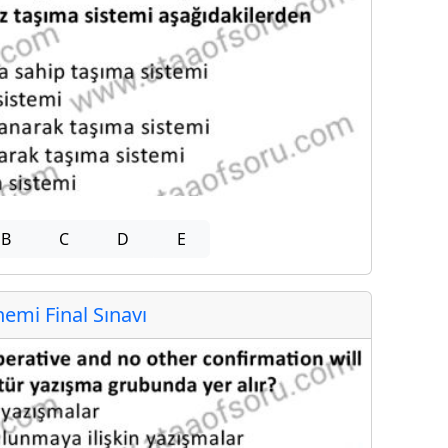
B
C
D
E
mi Final Sınavı