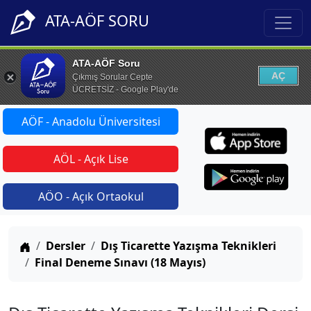
ATA-AÖF SORU
ATA-AÖF Soru
AÇ
Çıkmış Sorular Cepte
ÜCRETSİZ - Google Play'de
AÖF - Anadolu Üniversitesi
AÖL - Açık Lise
AÖO - Açık Ortaokul
Anasayfa
Dersler
Dış Ticarette Yazışma Teknikleri
Final Deneme Sınavı (18 Mayıs)