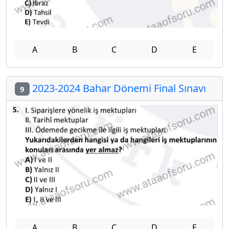
A
B
C
D
E
2023-2024 Bahar Dönemi Final Sınavı
9
A
B
C
D
E