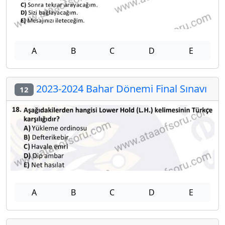
A
B
C
D
E
2023-2024 Bahar Dönemi Final Sınavı
12
A
B
C
D
E