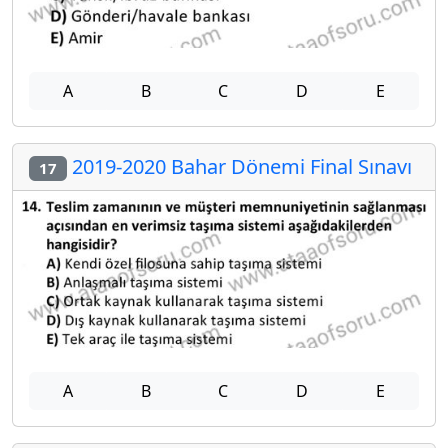
A
B
C
D
E
2019-2020 Bahar Dönemi Final Sınavı
17
A
B
C
D
E