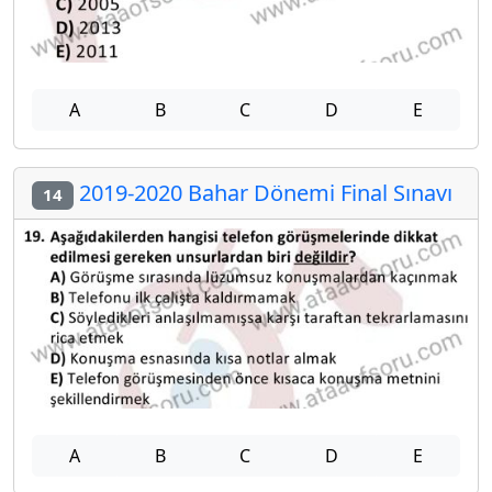
A
B
C
D
E
2019-2020 Bahar Dönemi Final Sınavı
14
A
B
C
D
E