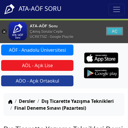
ATA-AÖF SORU
ATA-AÖF Soru
AÇ
Çıkmış Sorular Cepte
ÜCRETSİZ - Google Play'de
AÖF - Anadolu Üniversitesi
AÖL - Açık Lise
AÖO - Açık Ortaokul
Anasayfa
Dersler
Dış Ticarette Yazışma Teknikleri
Final Deneme Sınavı (Pazartesi)