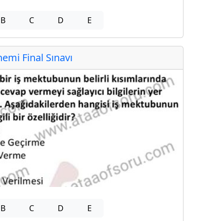
B
C
D
E
mi Final Sınavı
B
C
D
E