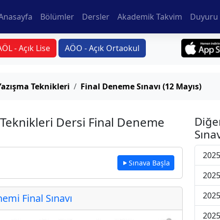
Anasayfa
Bölümler
Dersler
Akademik Takvim
Duyuru 
AÖL - Açık Lise
AÖO - Açık Ortaokul
Yazışma Teknikleri
Final Deneme Sınavı (12 Mayıs)
 Teknikleri Dersi Final Deneme
Diğe
Sınav
2025
Sınava Başla
2025
2025
mi Final Sınavı
2025