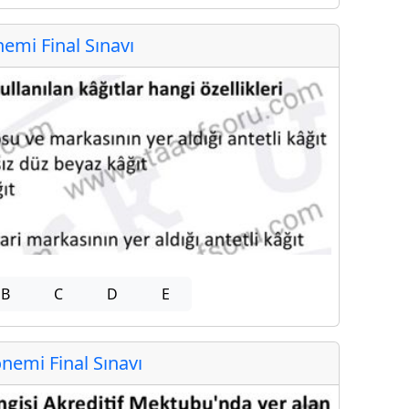
mi Final Sınavı
B
C
D
E
emi Final Sınavı