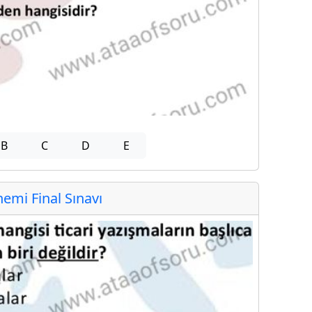
B
C
D
E
mi Final Sınavı