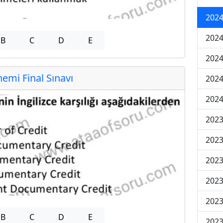
2024
2024
B
C
D
E
2024
mi Final Sınavı
2024
2024
202
202
202
2023
2023
B
C
D
E
2023