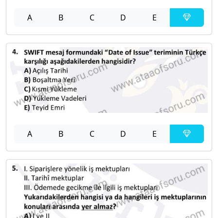
A
B
C
D
E
A
B
C
D
E