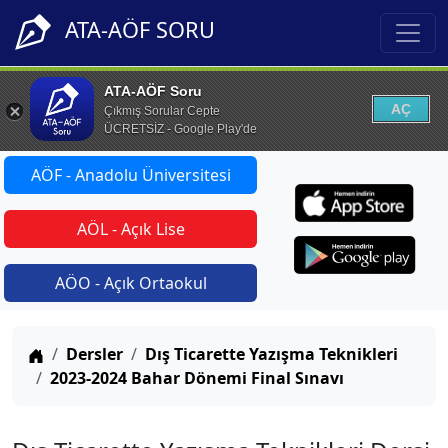
ATA-AÖF SORU
ATA-AÖF Soru
AÇ
Çıkmış Sorular Cepte
ÜCRETSİZ - Google Play'de
AÖF - Anadolu Üniversitesi
AÖL - Açık Lise
AÖO - Açık Ortaokul
Anasayfa
Dersler
Dış Ticarette Yazışma Teknikleri
2023-2024 Bahar Dönemi Final Sınavı