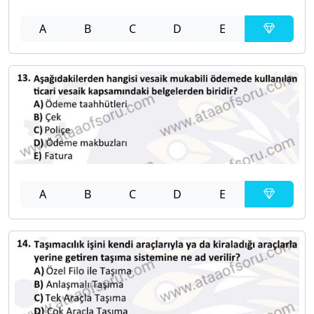
A
B
C
D
E
A
B
C
D
E