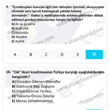
A
B
C
D
E