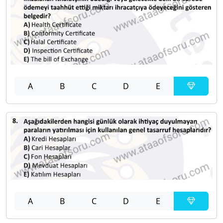
A
B
C
D
E
A
B
C
D
E