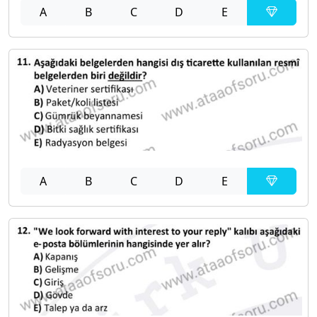
A
B
C
D
E
A
B
C
D
E