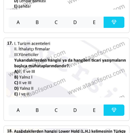
A
B
C
D
E
A
B
C
D
E