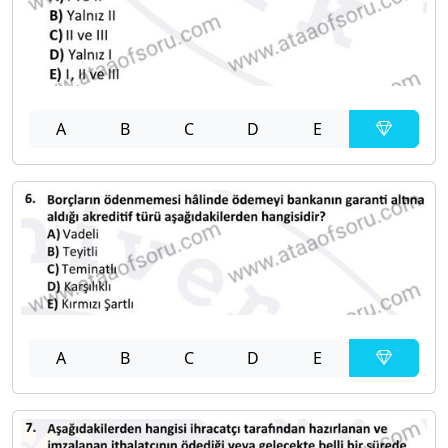
A
B
C
D
E
A
B
C
D
E