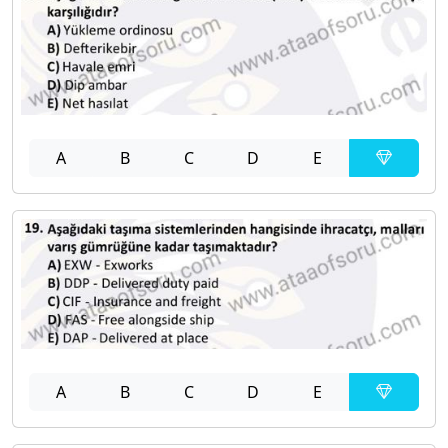
A
B
C
D
E
A
B
C
D
E