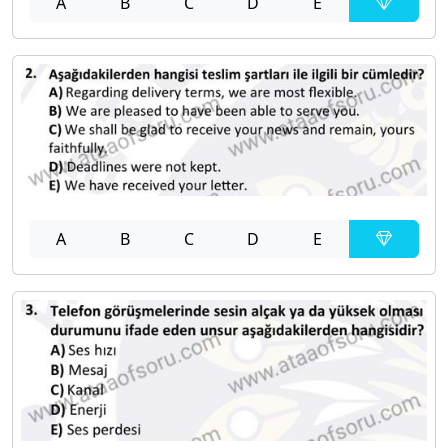
A
B
C
D
E
A
B
C
D
E