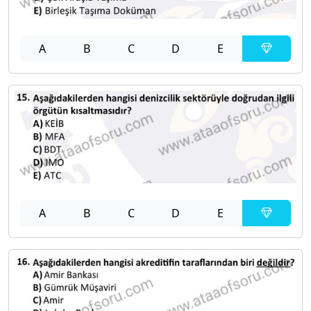
A
B
C
D
E
A
B
C
D
E