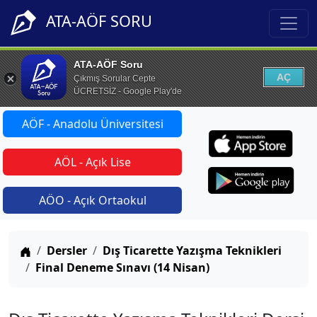
ATA-AÖF SORU
ATA-AÖF Soru
AÇ
Çıkmış Sorular Cepte
ÜCRETSİZ - Google Play'de
AÖF - Anadolu Üniversitesi
AÖL - Açık Lise
AÖO - Açık Ortaokul
Anasayfa
Dersler
Dış Ticarette Yazışma Teknikleri
Final Deneme Sınavı (14 Nisan)