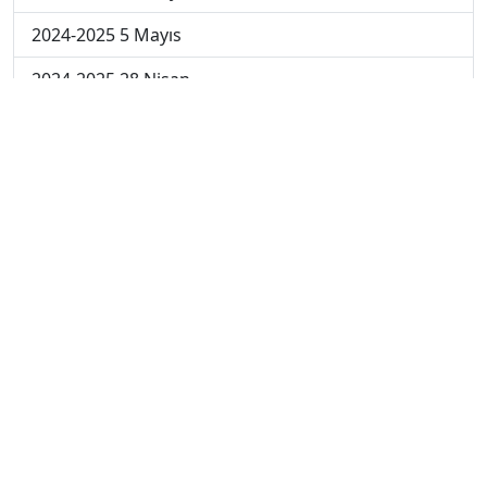
2024-2025 5 Mayıs
2024-2025 28 Nisan
2024-2025 21 Nisan
2024-2025 14 Nisan
2023-2024 Cuma
2023-2024 Perşembe
2023-2024 Çarşamba
2023-2024 Salı
2023-2024 Pazartesi
2023-2024 5. Hafta
2023-2024 4. Hafta