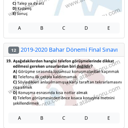
A
B
C
D
E
2019-2020 Bahar Dönemi Final Sınavı
12
A
B
C
D
E