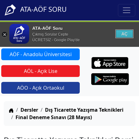
ATA-AÖF SORU
ATA-AÖF Soru
AÇ
Çıkmış Sorular Cepte
ÜCRETSİZ - Google Play'de
AÖF - Anadolu Üniversitesi
AÖL - Açık Lise
AÖO - Açık Ortaokul
Anasayfa
Dersler
Dış Ticarette Yazışma Teknikleri
Final Deneme Sınavı (28 Mayıs)