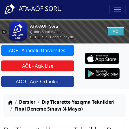
ATA-AÖF SORU
ATA-AÖF Soru
AÇ
Çıkmış Sorular Cepte
ÜCRETSİZ - Google Play'de
AÖF - Anadolu Üniversitesi
AÖL - Açık Lise
AÖO - Açık Ortaokul
Anasayfa
Dersler
Dış Ticarette Yazışma Teknikleri
Final Deneme Sınavı (4 Mayıs)