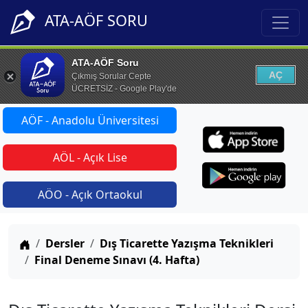
ATA-AÖF SORU
ATA-AÖF Soru
AÇ
Çıkmış Sorular Cepte
ÜCRETSİZ - Google Play'de
AÖF - Anadolu Üniversitesi
AÖL - Açık Lise
AÖO - Açık Ortaokul
Anasayfa
Dersler
Dış Ticarette Yazışma Teknikleri
Final Deneme Sınavı (4. Hafta)