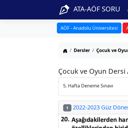
ATA-AÖF SORU
AÖF - Anadolu Üniversitesi
Anasayfa
Dersler
Çocuk ve Oyu
Çocuk ve Oyun Dersi 
5. Hafta Deneme Sınavı
2022-2023 Güz Dönem
1