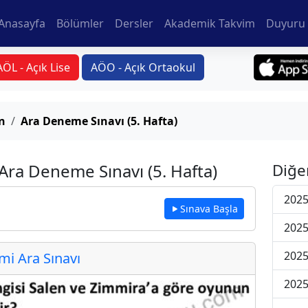
Anasayfa
Bölümler
Dersler
Akademik Takvim
Duyuru 
AÖL - Açık Lise
AÖO - Açık Ortaokul
n
Ara Deneme Sınavı (5. Hafta)
Ara Deneme Sınavı (5. Hafta)
Diğe
2025
Sınava Başla
2025
2025
i Ara Sınavı
2025