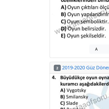
A
2019-2020 Güz Dönem
2