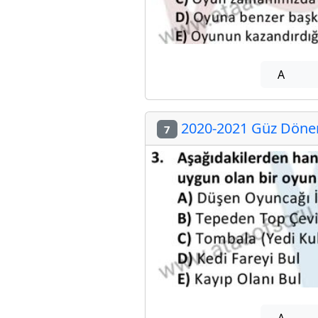
A
2020-2021 Güz Dönem
7