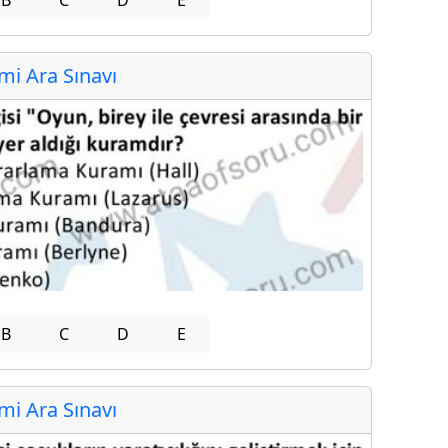
B
C
D
E
i Ara Sınavı
B
C
D
E
i Ara Sınavı