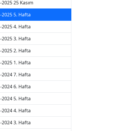
-2025 25 Kasım
-2025 5. Hafta
-2025 4. Hafta
-2025 3. Hafta
-2025 2. Hafta
-2025 1. Hafta
-2024 7. Hafta
-2024 6. Hafta
-2024 5. Hafta
-2024 4. Hafta
-2024 3. Hafta