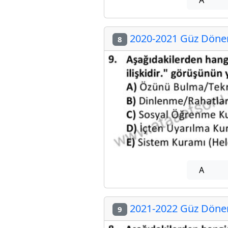
A
2020-2021 Güz Dönem
8
A
2021-2022 Güz Dönem
9