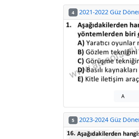
2021-2022 Güz Dönem
4
A
2023-2024 Güz Dönem
5