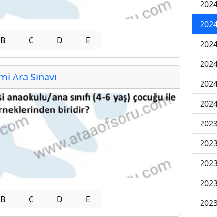
2024
2024
B
C
D
E
2024
2024
i Ara Sınavı
2024
2024
2023
2023
2023
2023
B
C
D
E
2023