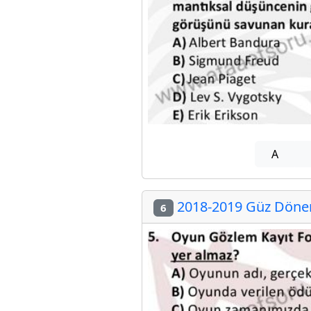
A
2018-2019 Güz Dönem
6