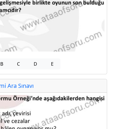
B
C
D
E
i Ara Sınavı