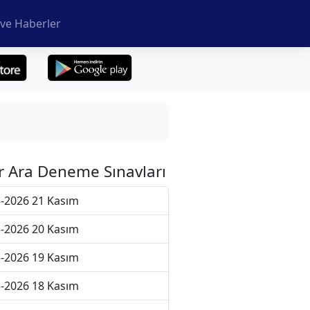
ve Haberler
r Ara Deneme Sınavları
-2026 21 Kasım
-2026 20 Kasım
-2026 19 Kasım
-2026 18 Kasım