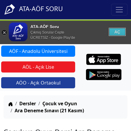
ATA-AÖF SORU
ATA-AÖF Soru
AÇ
Çıkmış Sorular Cepte
ÜCRETSİZ - Google Play'de
AÖF - Anadolu Üniversitesi
AÖL - Açık Lise
AÖO - Açık Ortaokul
Anasayfa
Dersler
Çocuk ve Oyun
Ara Deneme Sınavı (21 Kasım)