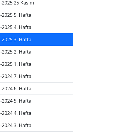
-2025 25 Kasım
-2025 5. Hafta
-2025 4. Hafta
-2025 3. Hafta
-2025 2. Hafta
-2025 1. Hafta
-2024 7. Hafta
-2024 6. Hafta
-2024 5. Hafta
-2024 4. Hafta
-2024 3. Hafta