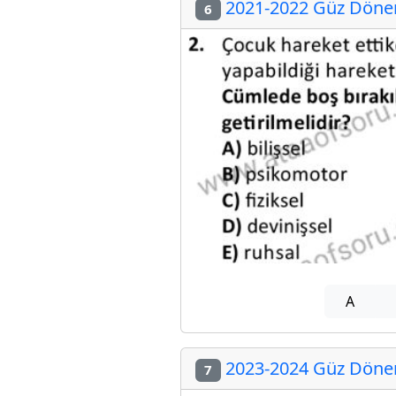
2021-2022 Güz Dönem
6
A
2023-2024 Güz Dönem
7