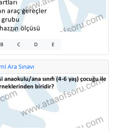
B
C
D
E
i Ara Sınavı