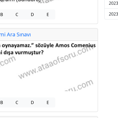
2023
2023
B
C
D
E
i Ara Sınavı
B
C
D
E