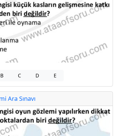
B
C
D
E
i Ara Sınavı