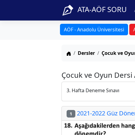
ATA-AÖF SORU
AÖF - Anadolu Üniversitesi
Anasayfa
Dersler
Çocuk ve Oyu
Çocuk ve Oyun Dersi 
3. Hafta Deneme Sınavı
2021-2022 Güz Dönem
1