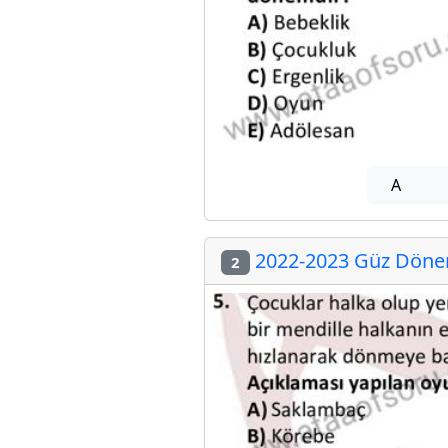
A
2022-2023 Güz Dönem
2