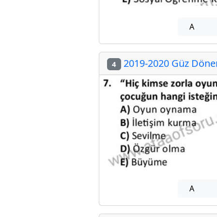
A
2019-2020 Güz Dönem
4
A