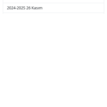
2024-2025 26 Kasım
2024-2025 25 Kasım
2024-2025 5. Hafta
2024-2025 4. Hafta
2024-2025 3. Hafta
2024-2025 2. Hafta
2024-2025 1. Hafta
2023-2024 7. Hafta
2023-2024 6. Hafta
2023-2024 5. Hafta
2023-2024 4. Hafta