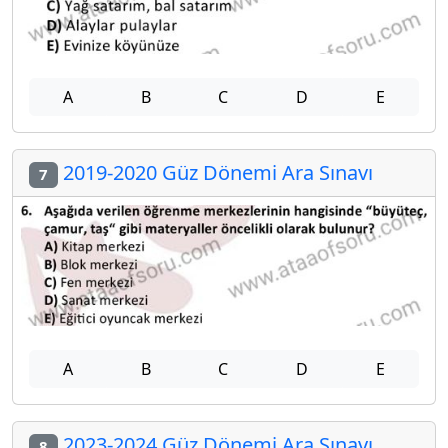
A
B
C
D
E
2019-2020 Güz Dönemi Ara Sınavı
7
A
B
C
D
E
2023-2024 Güz Dönemi Ara Sınavı
8