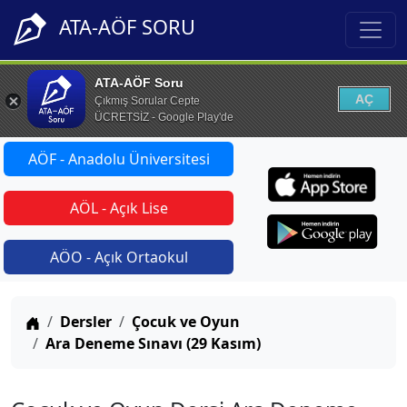
ATA-AÖF SORU
ATA-AÖF Soru
AÇ
Çıkmış Sorular Cepte
ÜCRETSİZ - Google Play'de
AÖF - Anadolu Üniversitesi
AÖL - Açık Lise
AÖO - Açık Ortaokul
Anasayfa
Dersler
Çocuk ve Oyun
Ara Deneme Sınavı (29 Kasım)