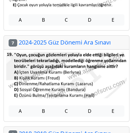
A
B
C
D
E
2024-2025 Güz Dönemi Ara Sınavı
7
A
B
C
D
E