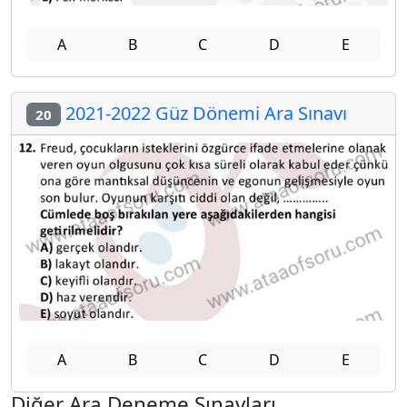
A
B
C
D
E
2021-2022 Güz Dönemi Ara Sınavı
20
A
B
C
D
E
Diğer Ara Deneme Sınavları