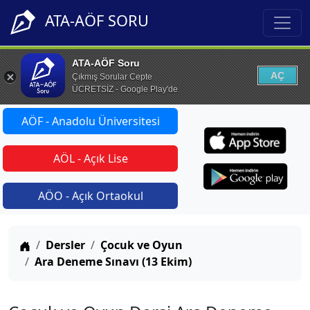
ATA-AÖF SORU
ATA-AÖF Soru
AÇ
Çıkmış Sorular Cepte
ÜCRETSİZ - Google Play'de
AÖF - Anadolu Üniversitesi
AÖL - Açık Lise
AÖO - Açık Ortaokul
Anasayfa
Dersler
Çocuk ve Oyun
Ara Deneme Sınavı (13 Ekim)