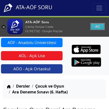
ATA-AÖF SORU
ATA-AÖF Soru
AÇ
Çıkmış Sorular Cepte
ÜCRETSİZ - Google Play'de
AÖF - Anadolu Üniversitesi
AÖL - Açık Lise
AÖO - Açık Ortaokul
Anasayfa
Dersler
Çocuk ve Oyun
Ara Deneme Sınavı (6. Hafta)