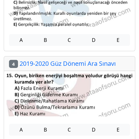
A
B
C
D
E
2019-2020 Güz Dönemi Ara Sınavı
4
A
B
C
D
E