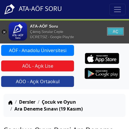
ATA-AÖF SORU
ATA-AÖF Soru
AÇ
Çıkmış Sorular Cepte
ÜCRETSİZ - Google Play'de
AÖF - Anadolu Üniversitesi
AÖL - Açık Lise
AÖO - Açık Ortaokul
Anasayfa
Dersler
Çocuk ve Oyun
Ara Deneme Sınavı (19 Kasım)