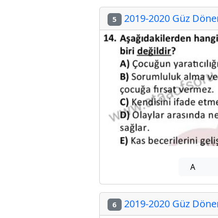
2019-2020 Güz Dönem
5
A
2019-2020 Güz Dönem
6