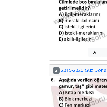
A
2019-2020 Güz Dönem
8