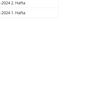
-2024 2. Hafta
-2024 1. Hafta