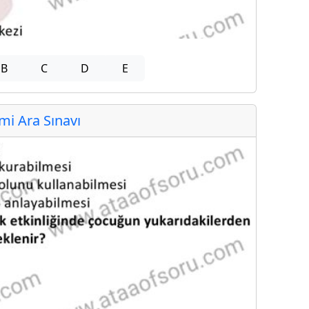
B
C
D
E
i Ara Sınavı