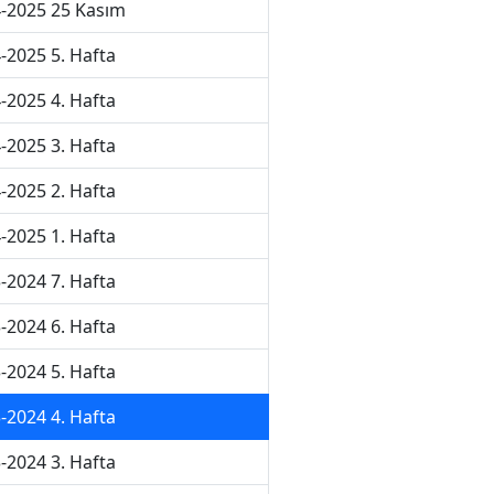
-2025 25 Kasım
-2025 5. Hafta
-2025 4. Hafta
-2025 3. Hafta
-2025 2. Hafta
-2025 1. Hafta
-2024 7. Hafta
-2024 6. Hafta
-2024 5. Hafta
-2024 4. Hafta
-2024 3. Hafta