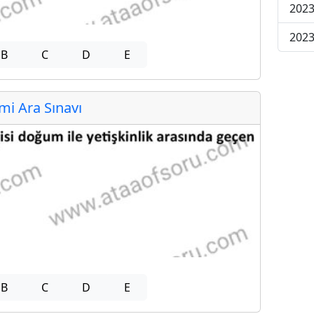
2023
2023
B
C
D
E
i Ara Sınavı
B
C
D
E