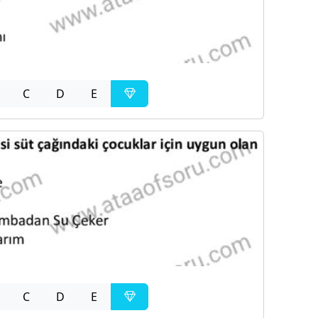
C
D
E
C
D
E