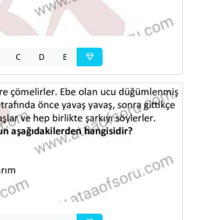
C
D
E