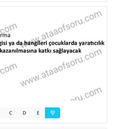
C
D
E