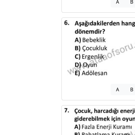
A
B
A
B