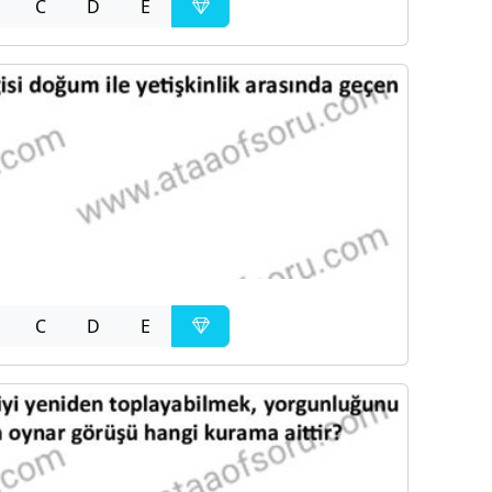
C
D
E
C
D
E