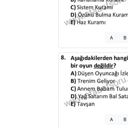
A
B
A
B