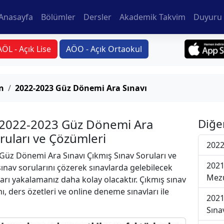
Anasayfa
Bölümler
Dersler
Akademik Takvim
Duyuru 
AÖL - Açık Lise
AÖO - Açık Ortaokul
n
2022-2023 Güz Dönemi Ara Sınavı
 2022-2023 Güz Dönemi Ara
Diğe
oruları ve Çözümleri
2022
üz Dönemi Ara Sınavı Çıkmış Sınav Soruları ve
2021
ınav sorularını çözerek sınavlarda gelebilecek
Mezu
ları yakalamanız daha kolay olacaktır. Çıkmış sınav
ı, ders özetleri ve online deneme sınavları ile
2021
Sına