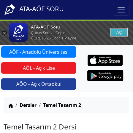
ATA-AÖF SORU
ATA-AÖF Soru
AÇ
Çıkmış Sorular Cepte
ÜCRETSİZ - Google Play'de
AÖF - Anadolu Üniversitesi
AÖL - Açık Lise
AÖO - Açık Ortaokul
Anasayfa
Dersler
Temel Tasarım 2
Temel Tasarım 2 Dersi