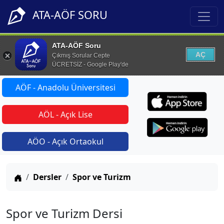
ATA-AÖF SORU
ATA-AÖF Soru
AÇ
Çıkmış Sorular Cepte
ÜCRETSİZ - Google Play'de
AÖF - Anadolu Üniversitesi
AÖL - Açık Lise
AÖO - Açık Ortaokul
Anasayfa
Dersler
Spor ve Turizm
Spor ve Turizm Dersi