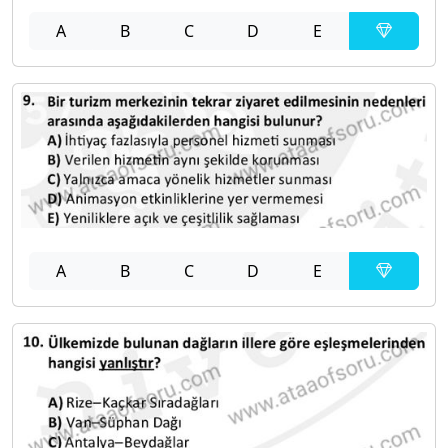
A
B
C
D
E
A
B
C
D
E