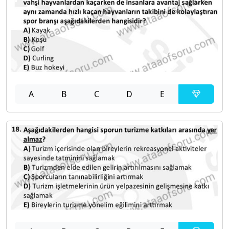
A
B
C
D
E