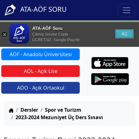
ATA-AÖF SORU
ATA-AÖF Soru
AÇ
Çıkmış Sorular Cepte
ÜCRETSİZ - Google Play'de
AÖF - Anadolu Üniversitesi
AÖL - Açık Lise
AÖO - Açık Ortaokul
Anasayfa
Dersler
Spor ve Turizm
2023-2024 Mezuniyet Üç Ders Sınavı