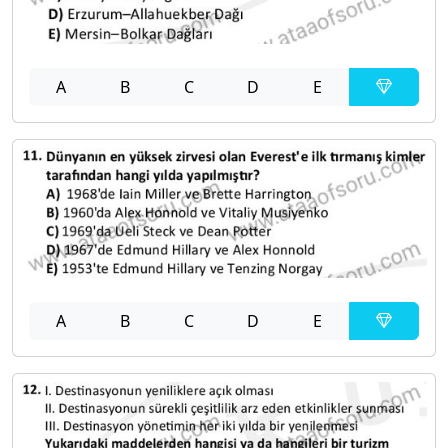
A
B
C
D
E
A
B
C
D
E