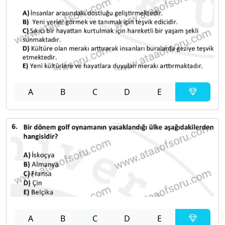
A
B
C
D
E
A
B
C
D
E