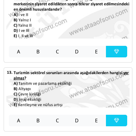
A
B
C
D
E
A
B
C
D
E