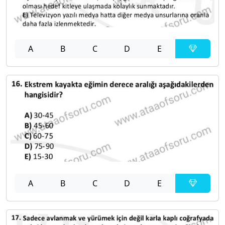
A
B
C
D
E
A
B
C
D
E