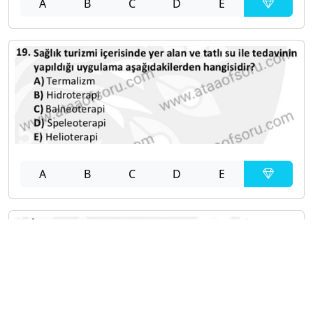
A
B
C
D
E
A
B
C
D
E