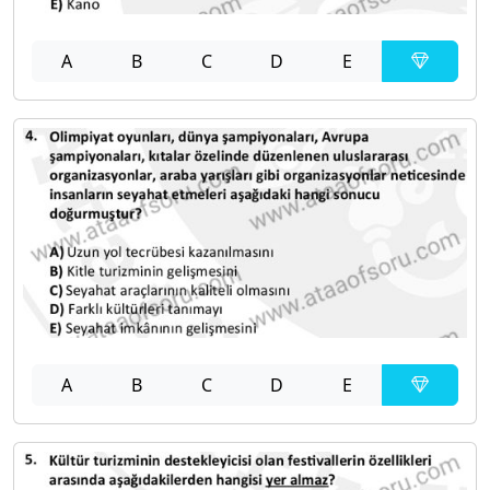
A
B
C
D
E
A
B
C
D
E