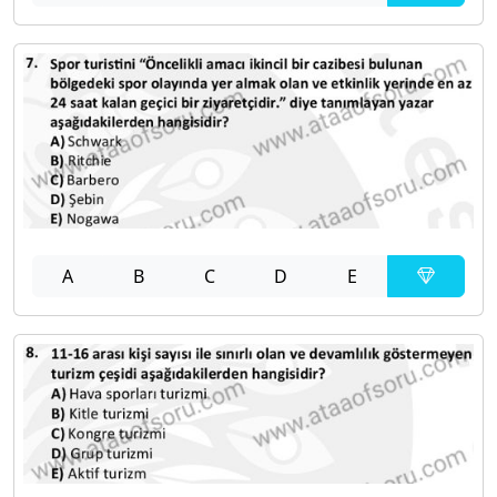
A
B
C
D
E