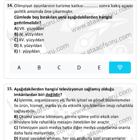
A
B
C
D
E