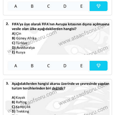
A
B
C
D
E
A
B
C
D
E