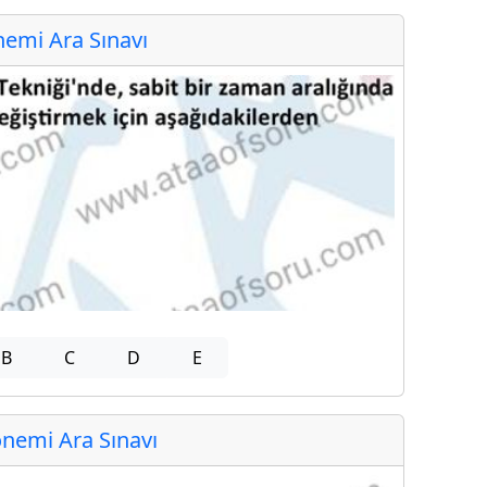
emi Ara Sınavı
B
C
D
E
nemi Ara Sınavı