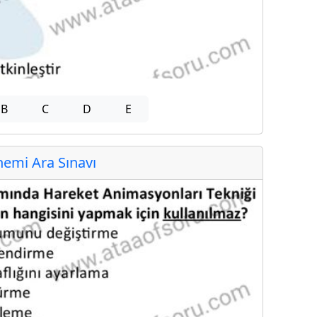
B
C
D
E
emi Ara Sınavı