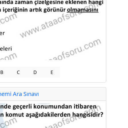
B
C
D
E
emi Ara Sınavı