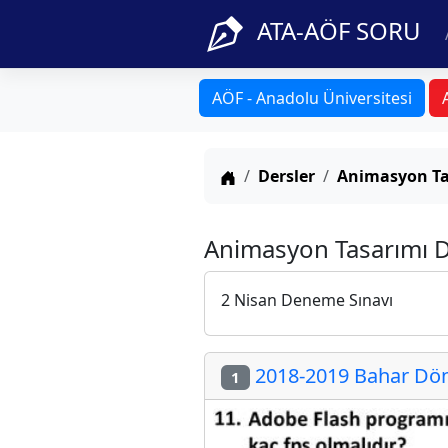
ATA-AÖF SORU
AÖF - Anadolu Üniversitesi
Anasayfa
Dersler
Animasyon Ta
Animasyon Tasarımı D
2 Nisan Deneme Sınavı
2018-2019 Bahar Dön
1