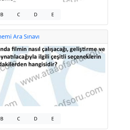
B
C
D
E
emi Ara Sınavı
B
C
D
E