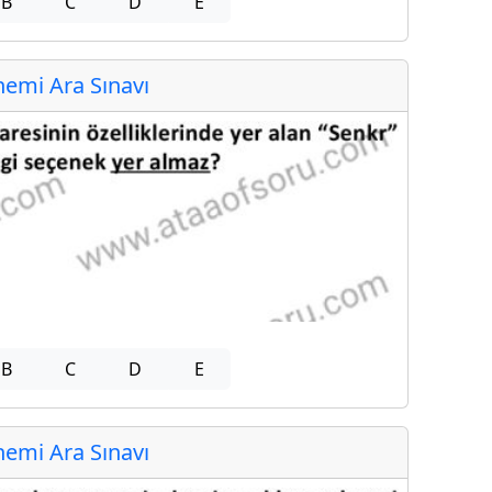
B
C
D
E
emi Ara Sınavı
B
C
D
E
emi Ara Sınavı