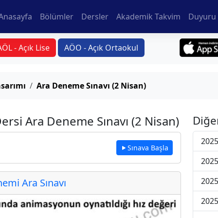
Anasayfa
Bölümler
Dersler
Akademik Takvim
Duyuru 
AÖL - Açık Lise
AÖO - Açık Ortaokul
sarımı
Ara Deneme Sınavı (2 Nisan)
ersi Ara Deneme Sınavı (2 Nisan)
Diğe
2025
Sınava Başla
2025
2025
emi Ara Sınavı
2025