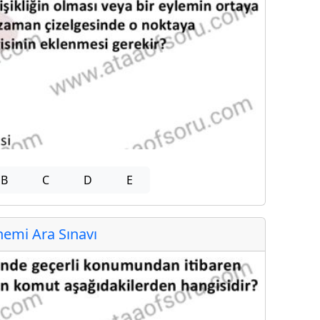
B
C
D
E
emi Ara Sınavı