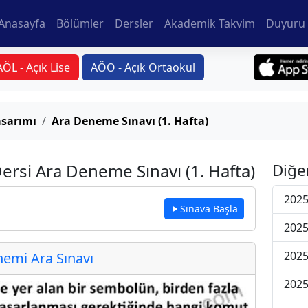
Anasayfa
Bölümler
Dersler
Akademik Takvim
Duyuru 
AÖL - Açık Lise
AÖO - Açık Ortaokul
sarımı
Ara Deneme Sınavı (1. Hafta)
rsi Ara Deneme Sınavı (1. Hafta)
Diğe
2025
Sınava Başla
2025
2025
emi Ara Sınavı
2025