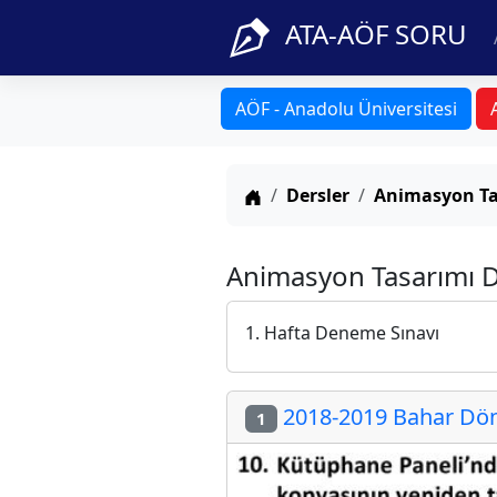
ATA-AÖF SORU
AÖF - Anadolu Üniversitesi
Anasayfa
Dersler
Animasyon Ta
Animasyon Tasarımı De
1. Hafta Deneme Sınavı
2018-2019 Bahar Dön
1