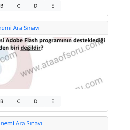
B
C
D
E
emi Ara Sınavı
B
C
D
E
nemi Ara Sınavı