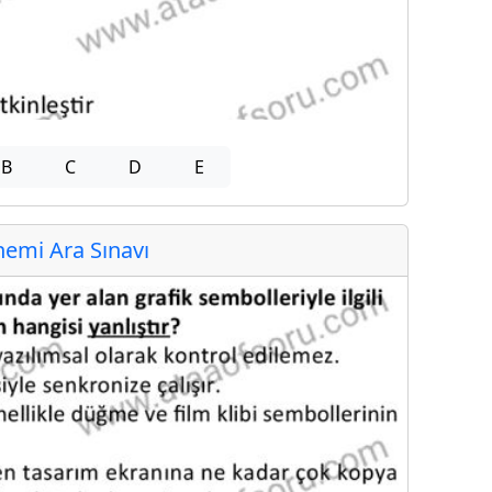
B
C
D
E
emi Ara Sınavı