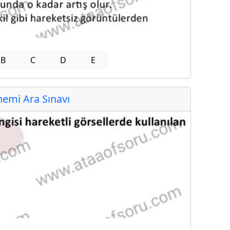
B
C
D
E
emi Ara Sınavı