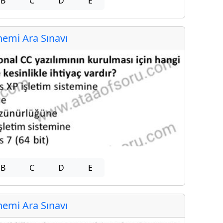
B
C
D
E
emi Ara Sınavı
B
C
D
E
emi Ara Sınavı