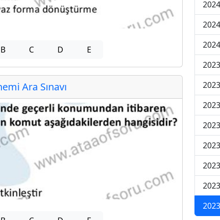
2024
2024
2024
B
C
D
E
2023
2023
emi Ara Sınavı
2023
2023
2023
2023
2023
2023