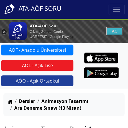
ATA-AÖF SORU
ATA-AÖF Soru
AÇ
Çıkmış Sorular Cepte
ÜCRETSİZ - Google Play'de
AÖF - Anadolu Üniversitesi
AÖL - Açık Lise
AÖO - Açık Ortaokul
Anasayfa
Dersler
Animasyon Tasarımı
Ara Deneme Sınavı (13 Nisan)