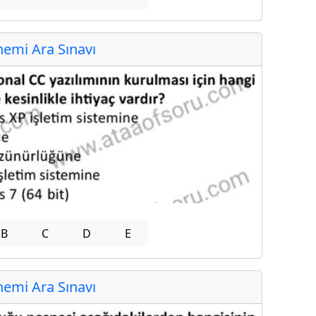
emi Ara Sınavı
B
C
D
E
emi Ara Sınavı