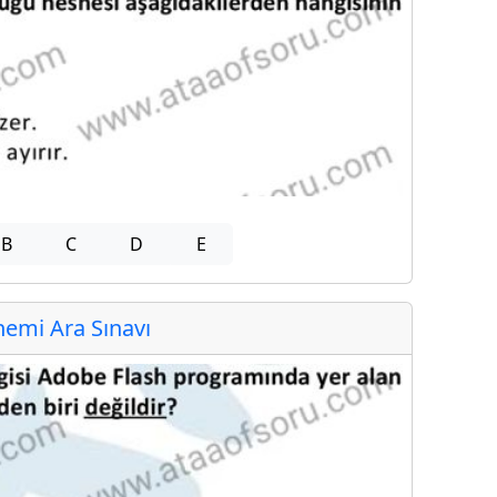
B
C
D
E
emi Ara Sınavı