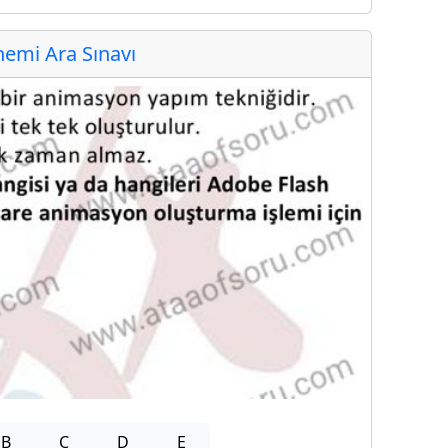
emi Ara Sınavı
B
C
D
E