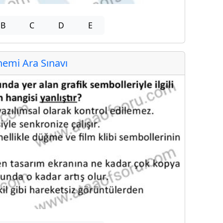
B
C
D
E
emi Ara Sınavı