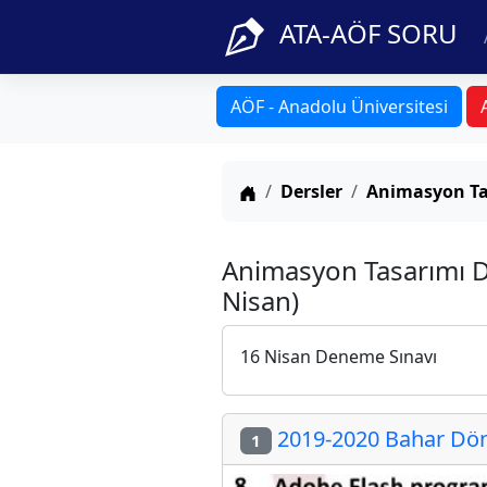
ATA-AÖF SORU
AÖF - Anadolu Üniversitesi
Anasayfa
Dersler
Animasyon Ta
Animasyon Tasarımı D
Nisan)
16 Nisan Deneme Sınavı
2019-2020 Bahar Dön
1