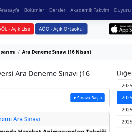
Anasayfa
Bölümler
Dersler
Akademik Takvim
Duyuru 
AÖL - Açık Lise
AÖO - Açık Ortaokul
sarımı
Ara Deneme Sınavı (16 Nisan)
ersi Ara Deneme Sınavı (16
Diğe
2025
2025
Sınava Başla
2025
emi Ara Sınavı
2025