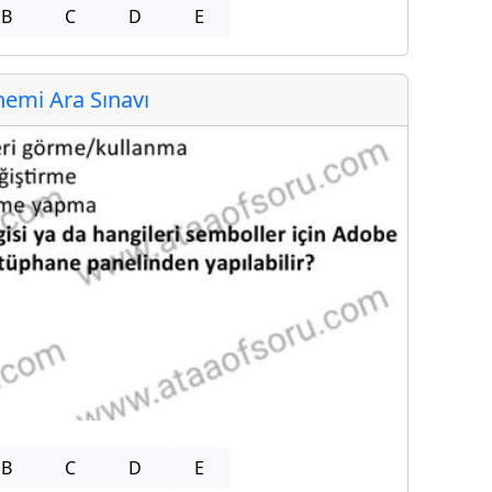
B
C
D
E
emi Ara Sınavı
B
C
D
E