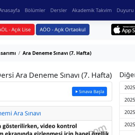
Anasayfa
Bölümler
Dersler
Akademik Takvim
Duyuru 
AÖL - Açık Lise
AÖO - Açık Ortaokul
sarımı
Ara Deneme Sınavı (7. Hafta)
rsi Ara Deneme Sınavı (7. Hafta)
Diğe
2025
Sınava Başla
2025
2025
emi Ara Sınavı
2025