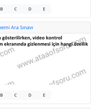
B
C
D
E
emi Ara Sınavı
B
C
D
E