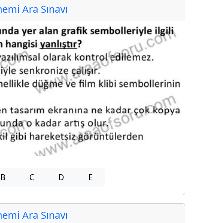
emi Ara Sınavı
B
C
D
E
emi Ara Sınavı