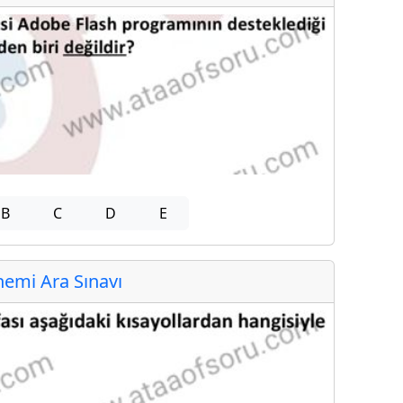
B
C
D
E
emi Ara Sınavı