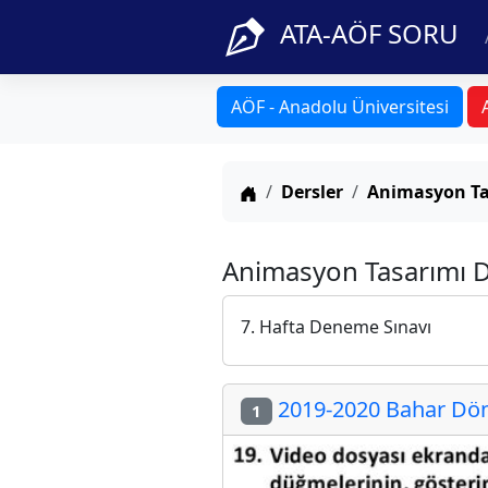
ATA-AÖF SORU
AÖF - Anadolu Üniversitesi
Anasayfa
Dersler
Animasyon Ta
Animasyon Tasarımı De
7. Hafta Deneme Sınavı
2019-2020 Bahar Dön
1