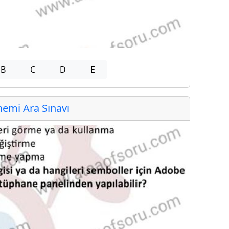
B
C
D
E
emi Ara Sınavı