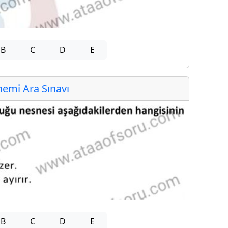
B
C
D
E
emi Ara Sınavı
B
C
D
E