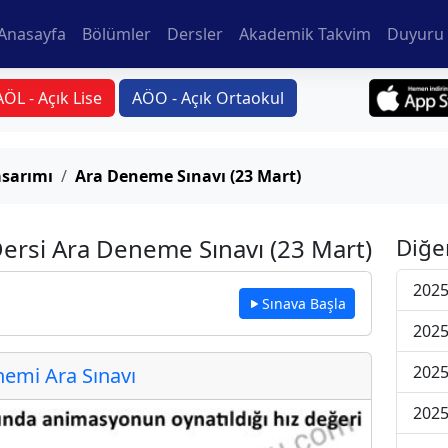
Anasayfa
Bölümler
Dersler
Akademik Takvim
Duyuru 
AÖL - Açık Lise
AÖO - Açık Ortaokul
sarımı
Ara Deneme Sınavı (23 Mart)
ersi Ara Deneme Sınavı (23 Mart)
Diğe
2025
Sınava Başla
2025
2025
emi Ara Sınavı
2025