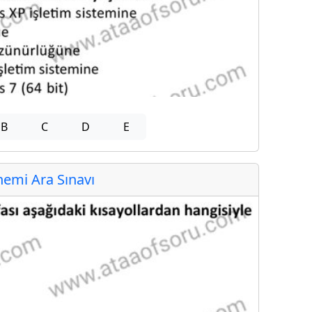
B
C
D
E
emi Ara Sınavı