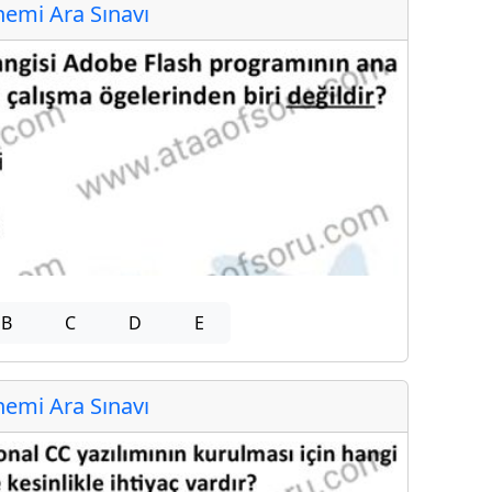
emi Ara Sınavı
B
C
D
E
emi Ara Sınavı