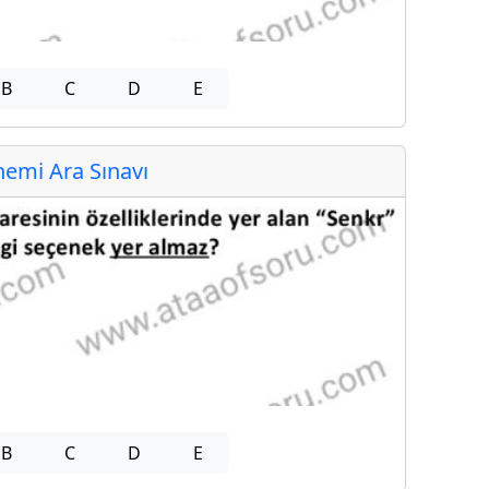
B
C
D
E
emi Ara Sınavı
B
C
D
E