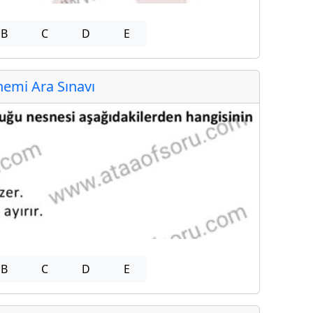
B
C
D
E
emi Ara Sınavı
B
C
D
E