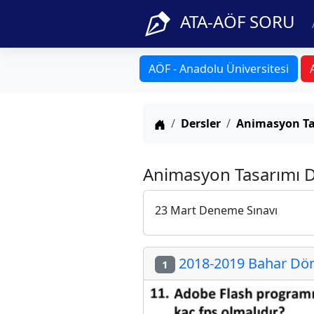
ATA-AÖF SORU
AÖF - Anadolu Üniversitesi
Anasayfa
Dersler
Animasyon Ta
Animasyon Tasarımı D
23 Mart Deneme Sınavı
2018-2019 Bahar Dön
1