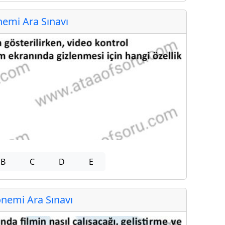
emi Ara Sınavı
B
C
D
E
nemi Ara Sınavı