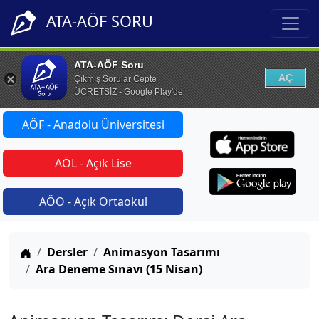
ATA-AÖF SORU
ATA-AÖF Soru
AÇ
Çıkmış Sorular Cepte
ÜCRETSİZ - Google Play'de
AÖF - Anadolu Üniversitesi
AÖL - Açık Lise
AÖO - Açık Ortaokul
Anasayfa
Dersler
Animasyon Tasarımı
Ara Deneme Sınavı (15 Nisan)