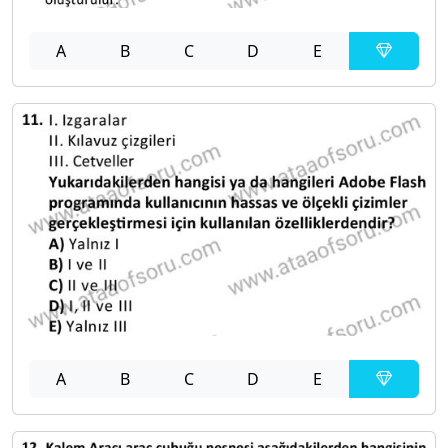
A
B
C
D
E
A
B
C
D
E