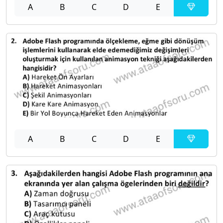
A
B
C
D
E
A
B
C
D
E