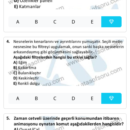
A
B
C
D
E
A
B
C
D
E