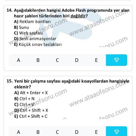
A
B
C
D
E
A
B
C
D
E