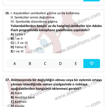
A
B
C
D
E