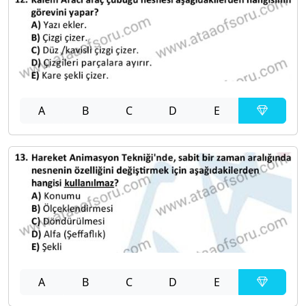
A
B
C
D
E
A
B
C
D
E