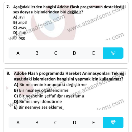
A
B
C
D
E
A
B
C
D
E