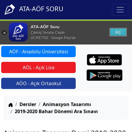
ATA-AÖF SORU
ATA-AÖF Soru
AÇ
Çıkmış Sorular Cepte
ÜCRETSİZ - Google Play'de
AÖF - Anadolu Üniversitesi
AÖL - Açık Lise
AÖO - Açık Ortaokul
Anasayfa
Dersler
Animasyon Tasarımı
2019-2020 Bahar Dönemi Ara Sınavı