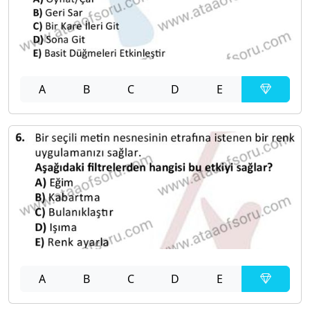
A
B
C
D
E
A
B
C
D
E