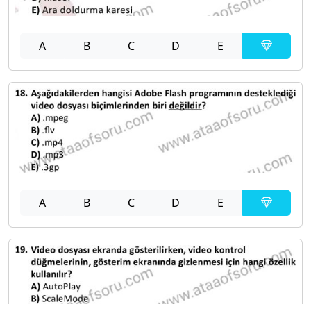
A
B
C
D
E
A
B
C
D
E