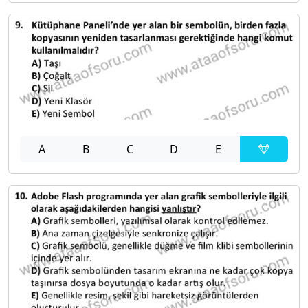
A
B
C
D
E