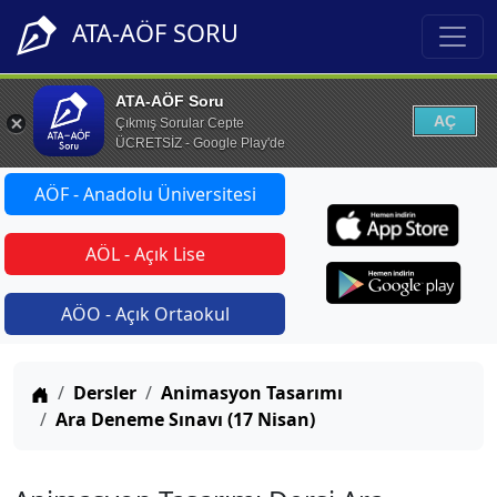
ATA-AÖF SORU
ATA-AÖF Soru
AÇ
Çıkmış Sorular Cepte
ÜCRETSİZ - Google Play'de
AÖF - Anadolu Üniversitesi
AÖL - Açık Lise
AÖO - Açık Ortaokul
Anasayfa
Dersler
Animasyon Tasarımı
Ara Deneme Sınavı (17 Nisan)