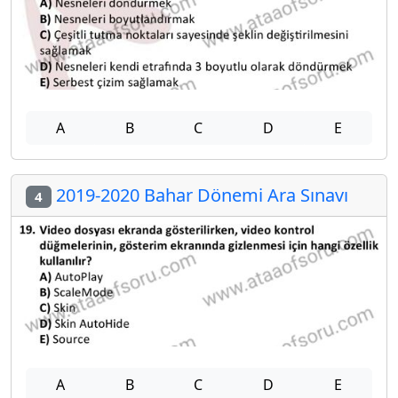
A
B
C
D
E
2019-2020 Bahar Dönemi Ara Sınavı
4
A
B
C
D
E