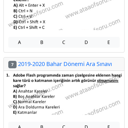
A
B
C
D
E
2019-2020 Bahar Dönemi Ara Sınavı
7
A
B
C
D
E