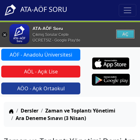
ATA-AÖF SORU
ATA-AÖF Soru
AÇ
Çıkmış Sorular Cepte
ÜCRETSİZ - Google Play'de
AÖF - Anadolu Üniversitesi
AÖL - Açık Lise
AÖO - Açık Ortaokul
Anasayfa
Dersler
Zaman ve Toplantı Yönetimi
Ara Deneme Sınavı (3 Nisan)