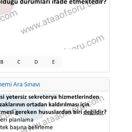
B
C
D
E
emi Ara Sınavı