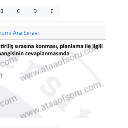
B
C
D
E
emi Ara Sınavı