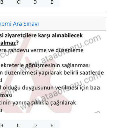
B
C
D
E
emi Ara Sınavı
B
C
D
E