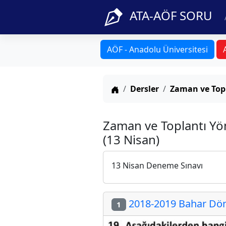
ATA-AÖF SORU
AÖF - Anadolu Üniversitesi
Anasayfa
Dersler
Zaman ve Top
Zaman ve Toplantı Yö
(13 Nisan)
13 Nisan Deneme Sınavı
2018-2019 Bahar Dön
1