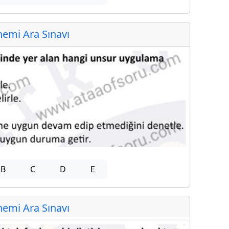
emi Ara Sınavı
B
C
D
E
emi Ara Sınavı