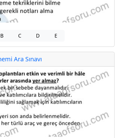
B
C
D
E
emi Ara Sınavı