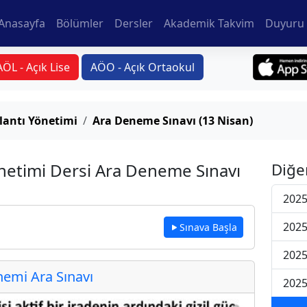
Anasayfa
Bölümler
Dersler
Akademik Takvim
Duyuru 
AÖL - Açık Lise
AÖO - Açık Ortaokul
lantı Yönetimi
Ara Deneme Sınavı (13 Nisan)
netimi Dersi Ara Deneme Sınavı
Diğe
2025
2025
Sınava Başla
2025
emi Ara Sınavı
2025