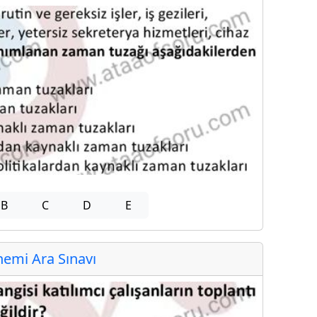
B
C
D
E
emi Ara Sınavı