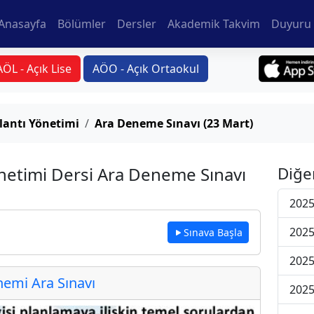
Anasayfa
Bölümler
Dersler
Akademik Takvim
Duyuru 
AÖL - Açık Lise
AÖO - Açık Ortaokul
lantı Yönetimi
Ara Deneme Sınavı (23 Mart)
netimi Dersi Ara Deneme Sınavı
Diğe
2025
2025
Sınava Başla
2025
emi Ara Sınavı
2025