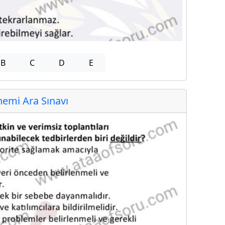
B
C
D
E
emi Ara Sınavı