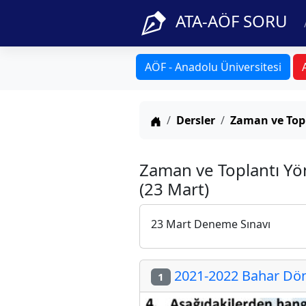
ATA-AÖF SORU
AÖF - Anadolu Üniversitesi
Anasayfa
Dersler
Zaman ve Top
Zaman ve Toplantı Yö
(23 Mart)
23 Mart Deneme Sınavı
2021-2022 Bahar Dön
1