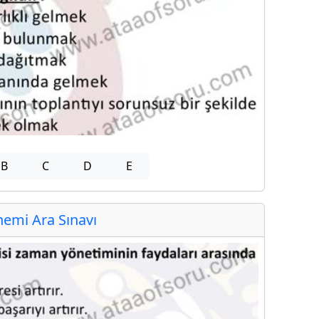
B
C
D
E
emi Ara Sınavı