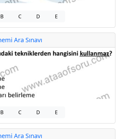
B
C
D
E
emi Ara Sınavı
B
C
D
E
emi Ara Sınavı