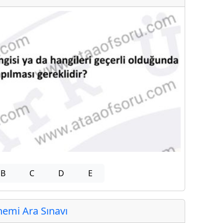
B
C
D
E
emi Ara Sınavı