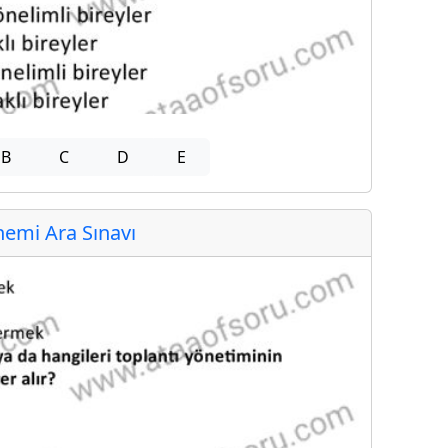
B
C
D
E
emi Ara Sınavı