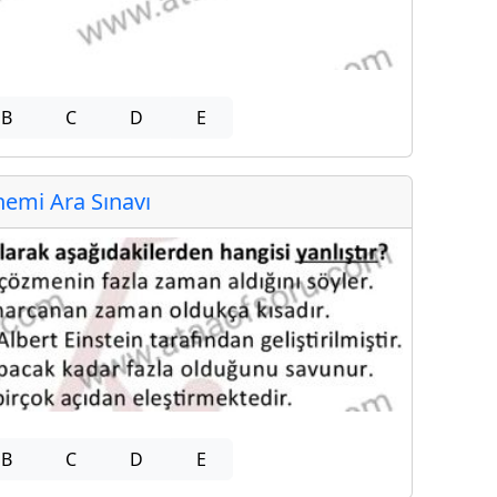
B
C
D
E
emi Ara Sınavı
B
C
D
E