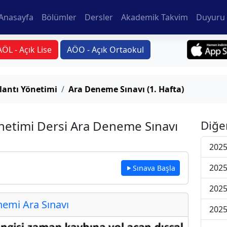
Anasayfa
Bölümler
Dersler
Akademik Takvim
Duyuru 
AÖL - Açık Lise
AÖO - Açık Ortaokul
lantı Yönetimi
Ara Deneme Sınavı (1. Hafta)
netimi Dersi Ara Deneme Sınavı
Diğe
2025
2025
Sınava Başla
2025
emi Ara Sınavı
2025