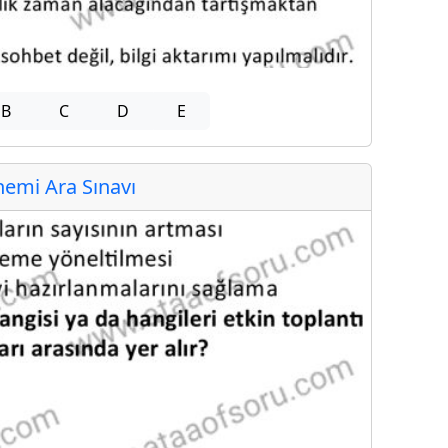
B
C
D
E
emi Ara Sınavı