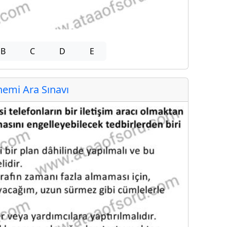
B
C
D
E
emi Ara Sınavı