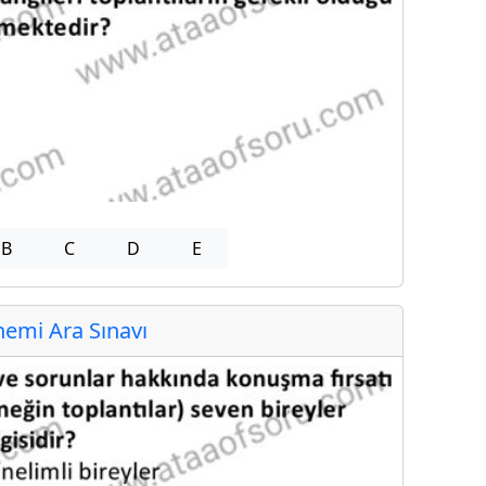
B
C
D
E
emi Ara Sınavı