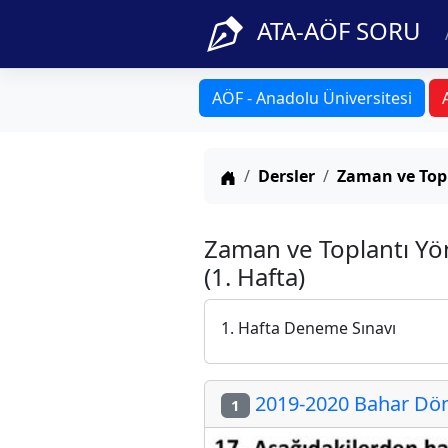
ATA-AÖF SORU
AÖF - Anadolu Üniversitesi
Anasayfa
Dersler
Zaman ve Top
Zaman ve Toplantı Yö
(1. Hafta)
1. Hafta Deneme Sınavı
2019-2020 Bahar Dön
1