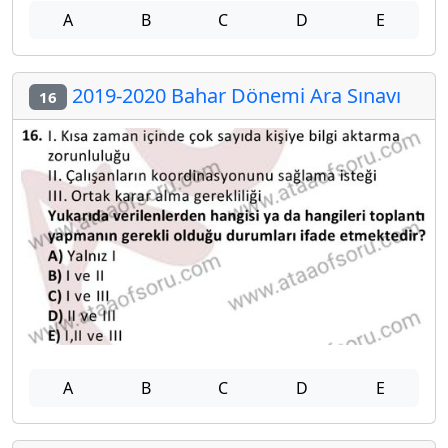
A
B
C
D
E
2019-2020 Bahar Dönemi Ara Sınavı
16
A
B
C
D
E