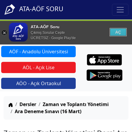
ATA-AÖF SORU
ATA-AÖF Soru
AÇ
Çıkmış Sorular Cepte
ÜCRETSİZ - Google Play'de
AÖF - Anadolu Üniversitesi
AÖL - Açık Lise
AÖO - Açık Ortaokul
Anasayfa
Dersler
Zaman ve Toplantı Yönetimi
Ara Deneme Sınavı (16 Mart)