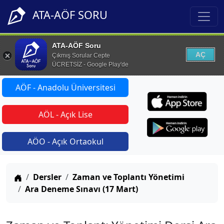
ATA-AÖF SORU
ATA-AÖF Soru
AÇ
Çıkmış Sorular Cepte
ÜCRETSİZ - Google Play'de
AÖF - Anadolu Üniversitesi
AÖL - Açık Lise
AÖO - Açık Ortaokul
Anasayfa
Dersler
Zaman ve Toplantı Yönetimi
Ara Deneme Sınavı (17 Mart)