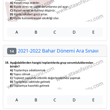
A
B
C
D
E
2021-2022 Bahar Dönemi Ara Sınavı
14
A
B
C
D
E