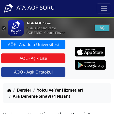
ATA-AÖF SORU
ATA-AÖF Soru
AÇ
Çıkmış Sorular Cepte
ÜCRETSİZ - Google Play'de
AÖF - Anadolu Üniversitesi
AÖL - Açık Lise
AÖO - Açık Ortaokul
Anasayfa
Dersler
Yolcu ve Yer Hizmetleri
Ara Deneme Sınavı (4 Nisan)