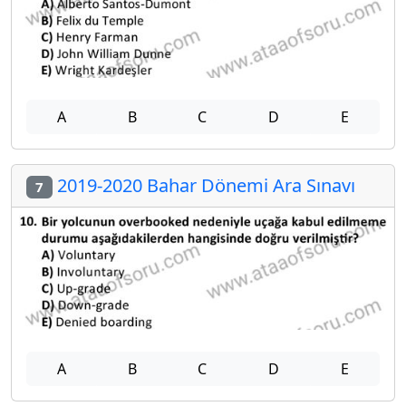
A
B
C
D
E
2019-2020 Bahar Dönemi Ara Sınavı
7
A
B
C
D
E