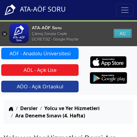
ATA-AÖF SORU
ATA-AÖF Soru
AÇ
Çıkmış Sorular Cepte
ÜCRETSİZ - Google Play'de
AÖF - Anadolu Üniversitesi
AÖL - Açık Lise
AÖO - Açık Ortaokul
Anasayfa
Dersler
Yolcu ve Yer Hizmetleri
Ara Deneme Sınavı (4. Hafta)