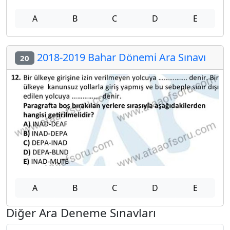
A
B
C
D
E
2018-2019 Bahar Dönemi Ara Sınavı
20
A
B
C
D
E
Diğer Ara Deneme Sınavları