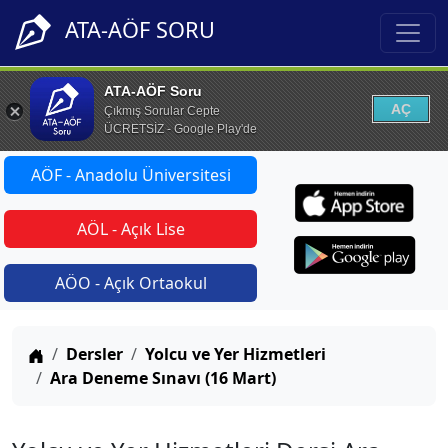
ATA-AÖF SORU
ATA-AÖF Soru
AÇ
Çıkmış Sorular Cepte
ÜCRETSİZ - Google Play'de
AÖF - Anadolu Üniversitesi
AÖL - Açık Lise
AÖO - Açık Ortaokul
Anasayfa
Dersler
Yolcu ve Yer Hizmetleri
Ara Deneme Sınavı (16 Mart)