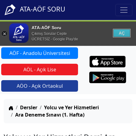
ATA-AÖF SORU
ATA-AÖF Soru
AÇ
Çıkmış Sorular Cepte
ÜCRETSİZ - Google Play'de
AÖF - Anadolu Üniversitesi
AÖL - Açık Lise
AÖO - Açık Ortaokul
Anasayfa
Dersler
Yolcu ve Yer Hizmetleri
Ara Deneme Sınavı (1. Hafta)