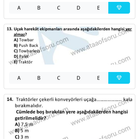
A
B
C
D
E
A
B
C
D
E