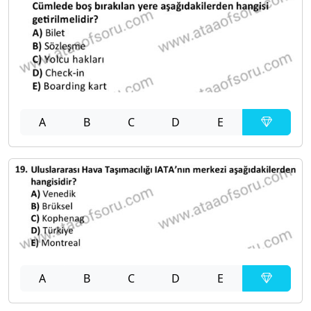
A
B
C
D
E
A
B
C
D
E