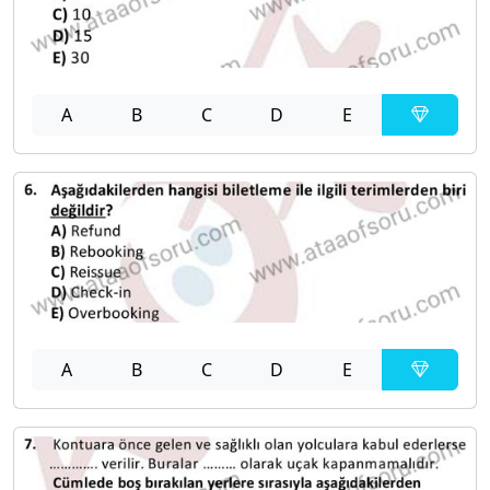
A
B
C
D
E
A
B
C
D
E