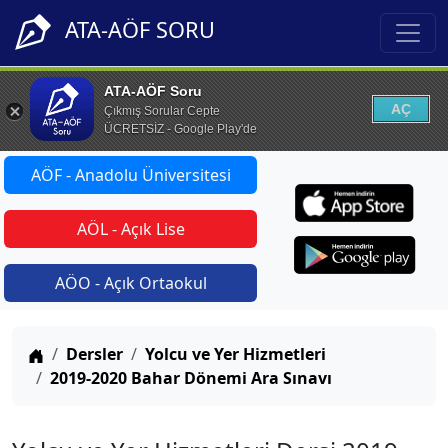
ATA-AÖF SORU
ATA-AÖF Soru
AÇ
Çıkmış Sorular Cepte
ÜCRETSİZ - Google Play'de
AÖF - Anadolu Üniversitesi
AÖL - Açık Lise
AÖO - Açık Ortaokul
Anasayfa
Dersler
Yolcu ve Yer Hizmetleri
2019-2020 Bahar Dönemi Ara Sınavı