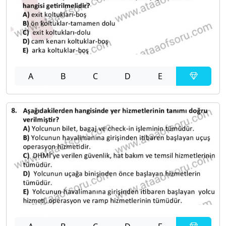
A
B
C
D
E