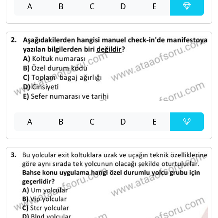
A
B
C
D
E
A
B
C
D
E