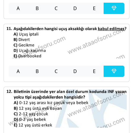
A
B
C
D
E
A
B
C
D
E