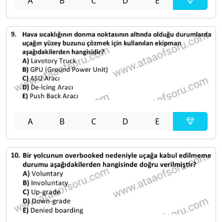
A
B
C
D
E
A
B
C
D
E