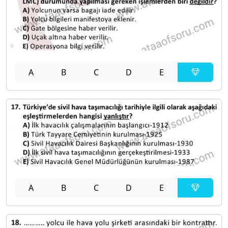
A
B
C
D
E
A
B
C
D
E