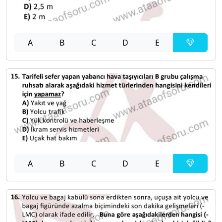
A
B
C
D
E
A
B
C
D
E