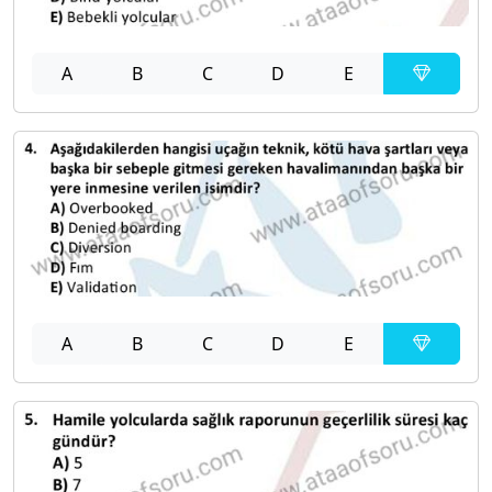
A
B
C
D
E
A
B
C
D
E