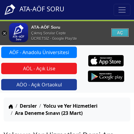
ATA-AÖF SORU
ATA-AÖF Soru
AÇ
Çıkmış Sorular Cepte
ÜCRETSİZ - Google Play'de
AÖF - Anadolu Üniversitesi
AÖL - Açık Lise
AÖO - Açık Ortaokul
Anasayfa
Dersler
Yolcu ve Yer Hizmetleri
Ara Deneme Sınavı (23 Mart)