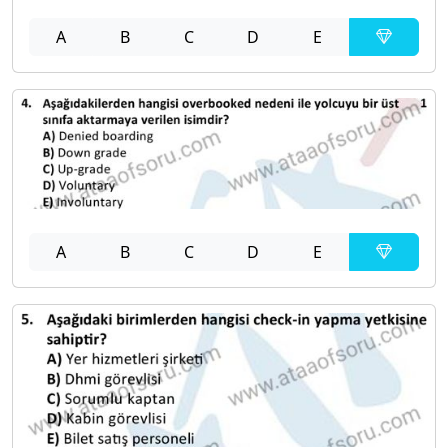
A
B
C
D
E
A
B
C
D
E