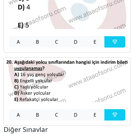
A
B
C
D
E
A
B
C
D
E
Diğer Sınavlar