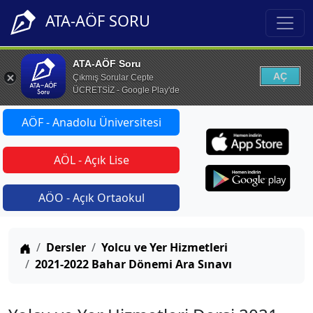
ATA-AÖF SORU
ATA-AÖF Soru
AÇ
Çıkmış Sorular Cepte
ÜCRETSİZ - Google Play'de
AÖF - Anadolu Üniversitesi
AÖL - Açık Lise
AÖO - Açık Ortaokul
Anasayfa
Dersler
Yolcu ve Yer Hizmetleri
2021-2022 Bahar Dönemi Ara Sınavı