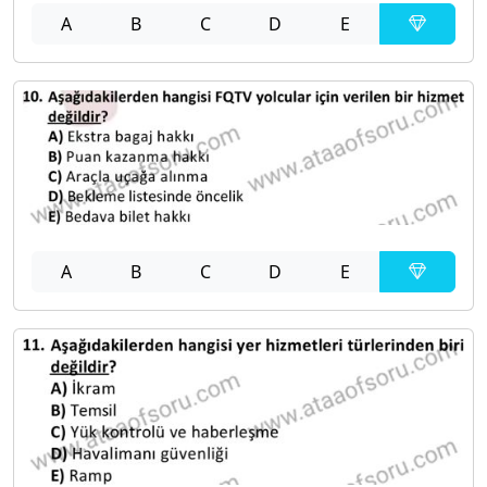
A
B
C
D
E
A
B
C
D
E