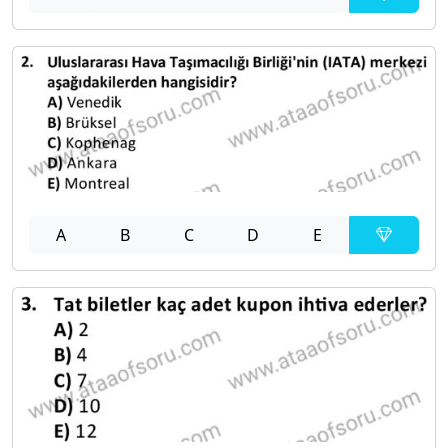
A
B
C
D
E