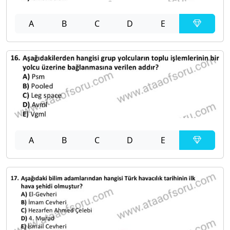
A
B
C
D
E
A
B
C
D
E