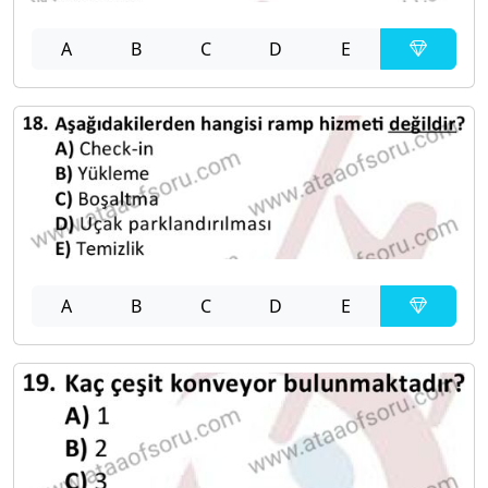
A
B
C
D
E
A
B
C
D
E