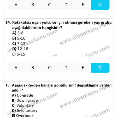
A
B
C
D
E
A
B
C
D
E