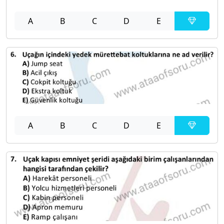
A
B
C
D
E
A
B
C
D
E