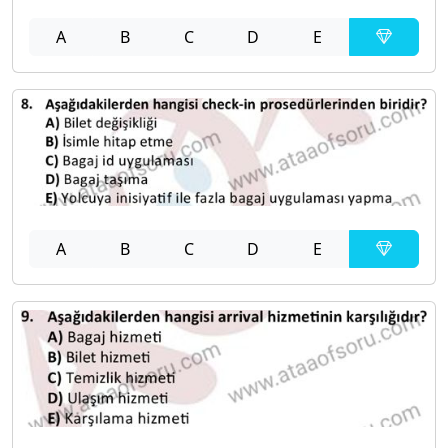
A
B
C
D
E
A
B
C
D
E