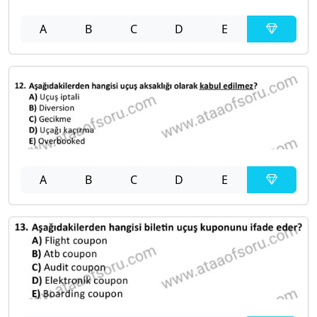
A
B
C
D
E
A
B
C
D
E