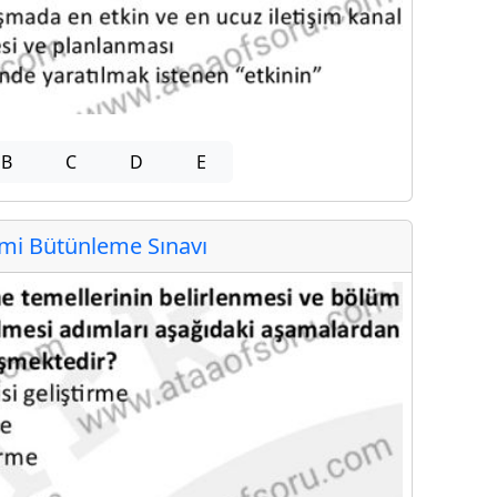
B
C
D
E
i Bütünleme Sınavı