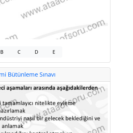
B
C
D
E
i Bütünleme Sınavı