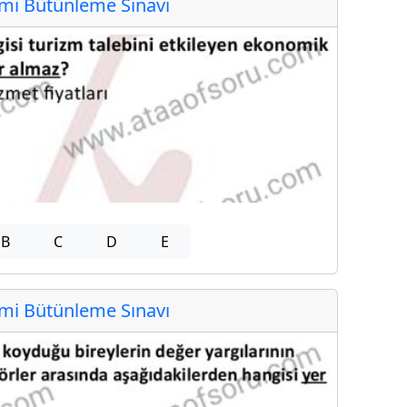
i Bütünleme Sınavı
B
C
D
E
i Bütünleme Sınavı