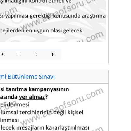
B
C
D
E
i Bütünleme Sınavı