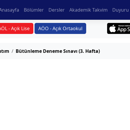
Anasayfa
Bölümler
Dersler
Akademik Takvim
Duyuru 
AÖL - Açık Lise
AÖO - Açık Ortaokul
ıtım
Bütünleme Deneme Sınavı (3. Hafta)