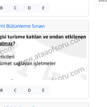
2023
B
C
D
E
i Bütünleme Sınavı
B
C
D
E